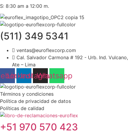
S: 8:30 am a 12:00 m.
(511) 349 5341
ventas@euroflexcorp.com
Cal. Salvador Carmona # 192 - Urb. Ind. Vulcano,
Ate – Lima
cebook
Linkedin
Instagram
Whatsapp
Términos y condiciones
Política de privacidad de datos
Políticas de calidad
+51 970 570 423