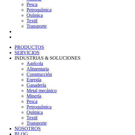
Pesca
Petroquímica
Química
Textil
Transporte
NOSOTROS
BLOG
PRODUCTOS
SERVICIOS
INDUSTRIAS & SOLUCIONES
Agrícola
Alimentaria
Construcción
Energía
Ganadería
Metal mecánico
Minería
Pesca
Petroquímica
Química
Textil
Transporte
NOSOTROS
BLOG