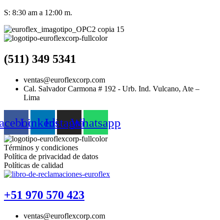
S: 8:30 am a 12:00 m.
(511) 349 5341
ventas@euroflexcorp.com
Cal. Salvador Carmona # 192 - Urb. Ind. Vulcano, Ate –
Lima
acebook
Linkedin
Instagram
Whatsapp
Términos y condiciones
Política de privacidad de datos
Políticas de calidad
+51 970 570 423
ventas@euroflexcorp.com