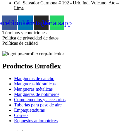
Cal. Salvador Carmona # 192 - Urb. Ind. Vulcano, Ate –
Lima
acebook
Linkedin
Instagram
Whatsapp
Términos y condiciones
Política de privacidad de datos
Políticas de calidad
Productos Euroflex
Mangueras de caucho
Mangueras hidráulicas
Mangueras métalicas
Mangueras de polímeros
Complementos y accesorios
Tuberías para pase de aire
Empaquetaduras
Correas
Repuestos automotrices