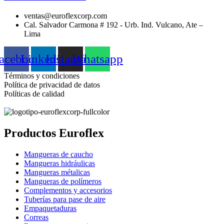
ventas@euroflexcorp.com
Cal. Salvador Carmona # 192 - Urb. Ind. Vulcano, Ate –
Lima
acebook
Linkedin
Instagram
Whatsapp
Términos y condiciones
Política de privacidad de datos
Políticas de calidad
Productos Euroflex
Mangueras de caucho
Mangueras hidráulicas
Mangueras métalicas
Mangueras de polímeros
Complementos y accesorios
Tuberías para pase de aire
Empaquetaduras
Correas