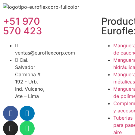
+51 970
Produc
570 423
Eurofle
Manguer
ventas@euroflexcorp.com
de cauch
Cal.
Manguer
Salvador
hidráulic
Carmona #
Manguer
192 - Urb.
métalicas
Ind. Vulcano,
Manguer
Ate – Lima
de polím
Complem
y accesor
Tuberías
para pas
aire