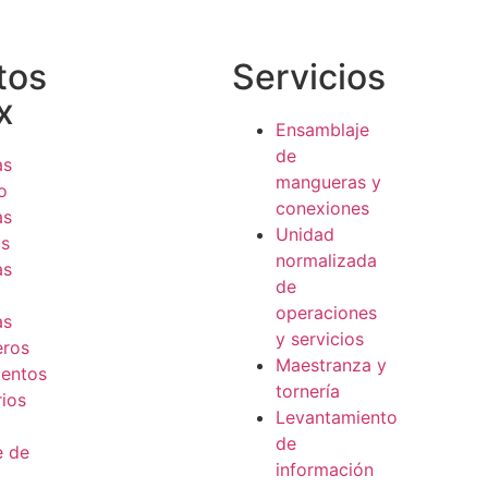
tos
Servicios
x
Ensamblaje
de
as
mangueras y
o
conexiones
as
Unidad
as
normalizada
as
de
operaciones
as
y servicios
eros
Maestranza y
entos
tornería
ios
Levantamiento
de
e de
información