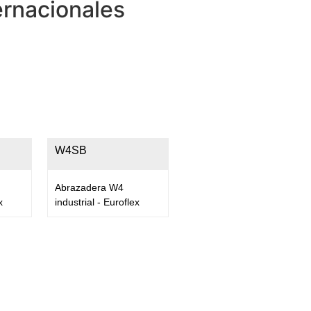
ernacionales
W4SB
Abrazadera W4
x
industrial - Euroflex