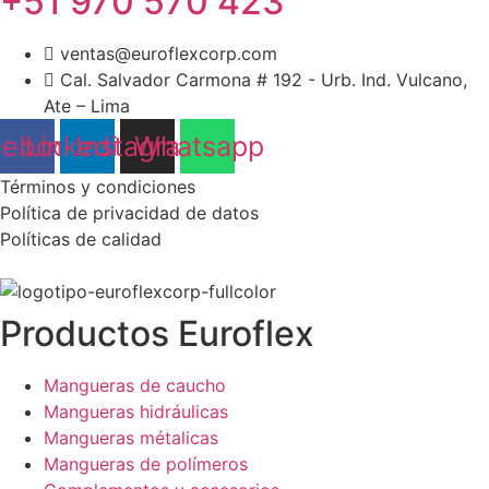
+51 970 570 423
ventas@euroflexcorp.com
Cal. Salvador Carmona # 192 - Urb. Ind. Vulcano,
Ate – Lima
cebook
Linkedin
Instagram
Whatsapp
Términos y condiciones
Política de privacidad de datos
Políticas de calidad
Productos Euroflex
Mangueras de caucho
Mangueras hidráulicas
Mangueras métalicas
Mangueras de polímeros