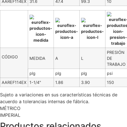
AAREF114EX
31.6
47.4
99.3
10
PRESIÓN
CÓDIGO
MEDIDA
A
L
DE
TRABAJO
plg
plg
plg
psi
AAREF114EX
1-1/4"
1.86
3.90
150
Sujeto a variaciones en sus características técnicas de
acuerdo a tolerancias internas de fábrica.
MÉTRICO
IMPERIAL
Productos relacionados