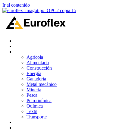
Ir al contenido
PRODUCTOS
SERVICIOS
INDUSTRIAS & SOLUCIONES
Agrícola
Alimentaria
Construcción
Energía
Ganadería
Metal mecánico
Minería
Pesca
Petroquímica
Química
Textil
Transporte
NOSOTROS
BLOG