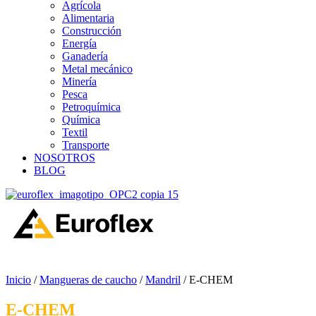
Agrícola
Alimentaria
Construcción
Energía
Ganadería
Metal mecánico
Minería
Pesca
Petroquímica
Química
Textil
Transporte
NOSOTROS
BLOG
ES
0
Carrito
Inicio
/
Mangueras de caucho
/
Mandril
/ E-CHEM
E-CHEM