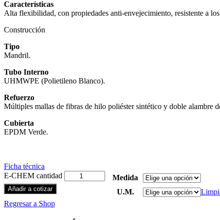
Características
Alta flexibilidad, con propiedades anti-envejecimiento, resistente a l
Construcción
Tipo
Mandril.
Tubo Interno
UHMWPE (Polietileno Blanco).
Refuerzo
Múltiples mallas de fibras de hilo poliéster sintético y doble alambre d
Cubierta
EPDM Verde.
Ficha técnica
E-CHEM cantidad
Medida
Añadir a cotizar
U.M.
Limpi
Regresar a Shop