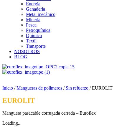
Energía
Ganadería
Metal mecánico
Minería
Pesca
Petroquímica
Química
Textil
Transporte
NOSOTROS
BLOG
ES
0
Carrito
Inicio
/
Mangueras de polímeros
/
Sin refuerzo
/ EUROLIT
EUROLIT
Manguera pasacable corrugada cerrada – Euroflex
Loading...