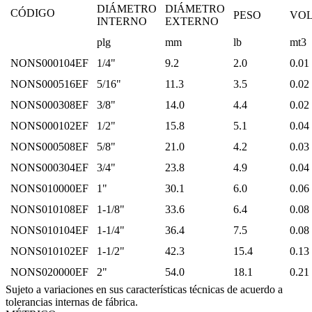
DIÁMETRO
DIÁMETRO
CÓDIGO
PESO
VO
INTERNO
EXTERNO
plg
mm
lb
mt3
NONS000104EF
1/4"
9.2
2.0
0.01
NONS000516EF
5/16"
11.3
3.5
0.02
NONS000308EF
3/8"
14.0
4.4
0.02
NONS000102EF
1/2"
15.8
5.1
0.04
NONS000508EF
5/8"
21.0
4.2
0.03
NONS000304EF
3/4"
23.8
4.9
0.04
NONS010000EF
1"
30.1
6.0
0.06
NONS010108EF
1-1/8"
33.6
6.4
0.08
NONS010104EF
1-1/4"
36.4
7.5
0.08
NONS010102EF
1-1/2"
42.3
15.4
0.13
NONS020000EF
2"
54.0
18.1
0.21
Sujeto a variaciones en sus características técnicas de acuerdo a
tolerancias internas de fábrica.