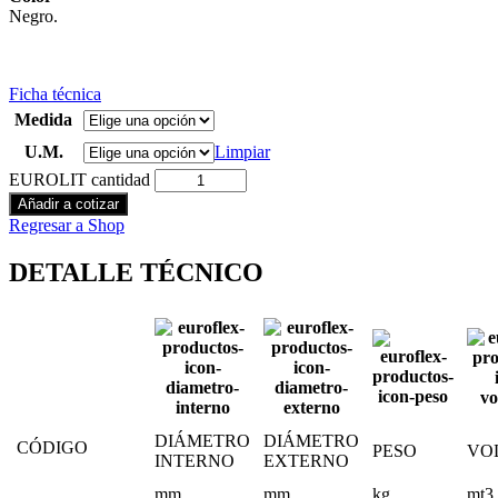
Negro.
Ficha técnica
Medida
U.M.
Limpiar
EUROLIT cantidad
Añadir a cotizar
Regresar a Shop
DETALLE TÉCNICO
DIÁMETRO
DIÁMETRO
CÓDIGO
PESO
VO
INTERNO
EXTERNO
mm
mm
kg
mt3