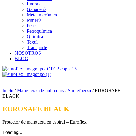
Energía
Ganadería
Metal mecánico
Minería
Pesca
Petroquímica
Química
Textil
Transporte
NOSOTROS
BLOG
ES
0
Carrito
Inicio
/
Mangueras de polímeros
/
Sin refuerzo
/ EUROSAFE
BLACK
EUROSAFE BLACK
Protector de manguera en espiral – Euroflex
Loading...