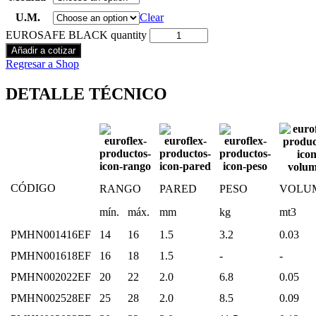
U.M.
Clear
EUROSAFE BLACK quantity
Añadir a cotizar
Regresar a Shop
DETALLE TÉCNICO
CÓDIGO
RANGO
PARED
PESO
VOLU
mín.
máx.
mm
kg
mt3
PMHN001416EF
14
16
1.5
3.2
0.03
PMHN001618EF
16
18
1.5
-
-
PMHN002022EF
20
22
2.0
6.8
0.05
PMHN002528EF
25
28
2.0
8.5
0.09