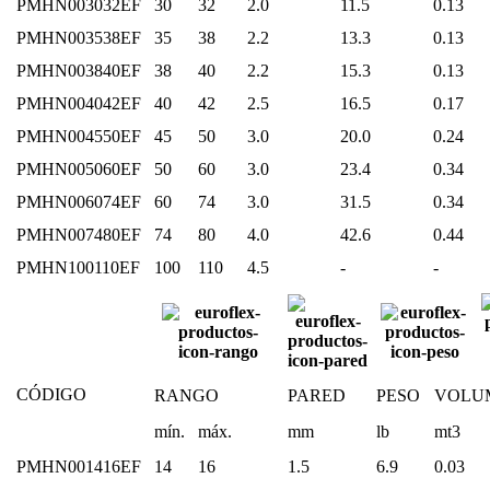
PMHN003032EF
30
32
2.0
11.5
0.13
PMHN003538EF
35
38
2.2
13.3
0.13
PMHN003840EF
38
40
2.2
15.3
0.13
PMHN004042EF
40
42
2.5
16.5
0.17
PMHN004550EF
45
50
3.0
20.0
0.24
PMHN005060EF
50
60
3.0
23.4
0.34
PMHN006074EF
60
74
3.0
31.5
0.34
PMHN007480EF
74
80
4.0
42.6
0.44
PMHN100110EF
100
110
4.5
-
-
CÓDIGO
RANGO
PARED
PESO
VOLU
mín.
máx.
mm
lb
mt3
PMHN001416EF
14
16
1.5
6.9
0.03