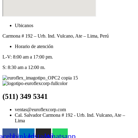
Ubicanos
Carmona # 192 – Urb. Ind. Vulcano, Ate – Lima, Perú
Horario de atención
L-V: 8:00 am a 17:00 pm.
S: 8:30 am a 12:00 m.
(511) 349 5341
ventas@euroflexcorp.com
Cal. Salvador Carmona # 192 - Urb. Ind. Vulcano, Ate –
Lima
acebook
Linkedin
Instagram
Whatsapp