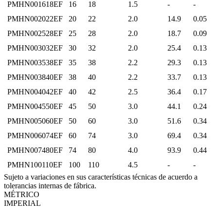
PMHN001618EF
16
18
1.5
-
-
PMHN002022EF
20
22
2.0
14.9
0.05
PMHN002528EF
25
28
2.0
18.7
0.09
PMHN003032EF
30
32
2.0
25.4
0.13
PMHN003538EF
35
38
2.2
29.3
0.13
PMHN003840EF
38
40
2.2
33.7
0.13
PMHN004042EF
40
42
2.5
36.4
0.17
PMHN004550EF
45
50
3.0
44.1
0.24
PMHN005060EF
50
60
3.0
51.6
0.34
PMHN006074EF
60
74
3.0
69.4
0.34
PMHN007480EF
74
80
4.0
93.9
0.44
PMHN100110EF
100
110
4.5
-
-
Sujeto a variaciones en sus características técnicas de acuerdo a
tolerancias internas de fábrica.
MÉTRICO
IMPERIAL