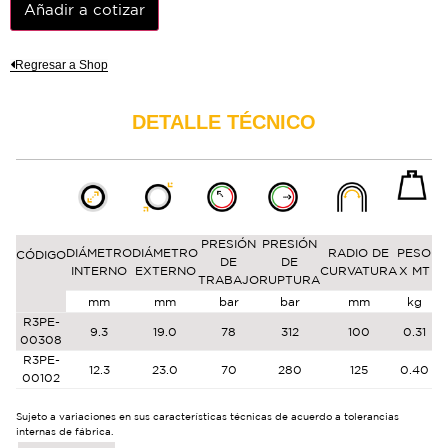
Añadir a cotizar
Regresar a Shop
DETALLE TÉCNICO
PRESIÓN
PRESIÓN
DIÁMETRO
DIÁMETRO
RADIO DE
PESO
CÓDIGO
DE
DE
LO
INTERNO
EXTERNO
CURVATURA
X MT
TRABAJO
RUPTURA
mm
mm
bar
bar
mm
kg
R3PE-
9.3
19.0
78
312
100
0.31
00308
R3PE-
12.3
23.0
70
280
125
0.40
00102
Sujeto a variaciones en sus características técnicas de acuerdo a tolerancias
internas de fábrica.