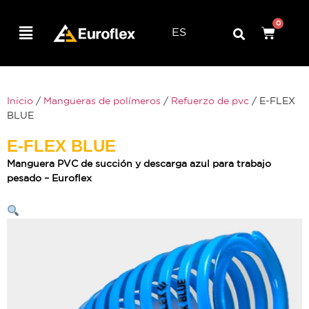
0
ES
Inicio
/
Mangueras de polímeros
/
Refuerzo de pvc
/ E-FLEX
BLUE
E-FLEX BLUE
Manguera PVC de succión y descarga azul para trabajo
pesado – Euroflex