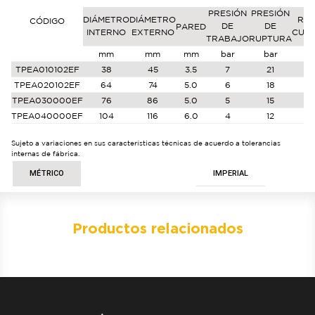
PRESIÓN
PRESIÓN
DIÁMETRO
DIÁMETRO
RAD
CÓDIGO
DE
DE
PARED
INTERNO
EXTERNO
CUR
TRABAJO
RUPTURA
mm
mm
mm
bar
bar
TPEA010102EF
38
45
3.5
7
21
TPEA020102EF
64
74
5.0
6
18
TPEA030000EF
76
86
5.0
5
15
TPEA040000EF
104
116
6.0
4
12
Sujeto a variaciones en sus características técnicas de acuerdo a tolerancias
internas de fábrica.
MÉTRICO
IMPERIAL
Productos relacionados