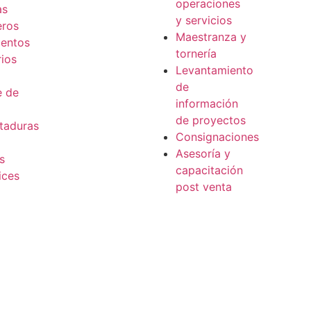
operaciones
as
y servicios
eros
Maestranza y
entos
tornería
ios
Levantamiento
de
e de
información
de proyectos
taduras
Consignaciones
Asesoría y
s
capacitación
ices
post venta