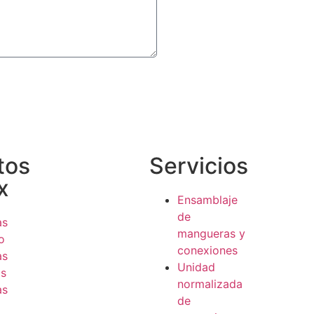
tos
Servicios
x
Ensamblaje
de
as
mangueras y
o
conexiones
as
Unidad
as
normalizada
as
de