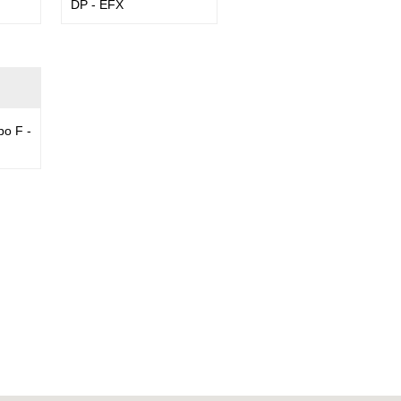
DP - EFX
po F -