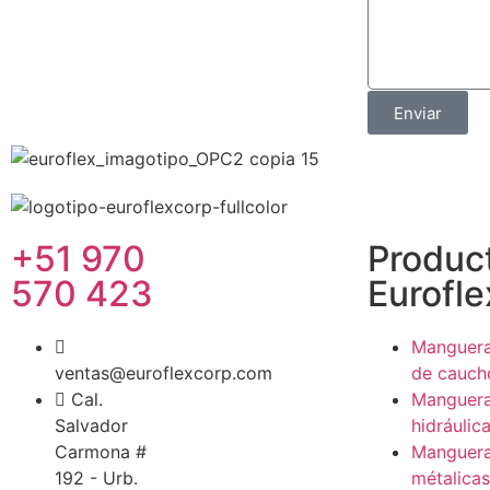
Enviar
+51 970
Produc
570 423
Eurofle
Manguer
ventas@euroflexcorp.com
de cauch
Cal.
Manguer
Salvador
hidráulic
Carmona #
Manguer
192 - Urb.
métalicas