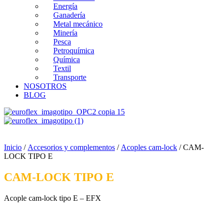
Energía
Ganadería
Metal mecánico
Minería
Pesca
Petroquímica
Química
Textil
Transporte
NOSOTROS
BLOG
ES
0
Carrito
Inicio
/
Accesorios y complementos
/
Acoples cam-lock
/ CAM-
LOCK TIPO E
CAM-LOCK TIPO E
Acople cam-lock tipo E – EFX