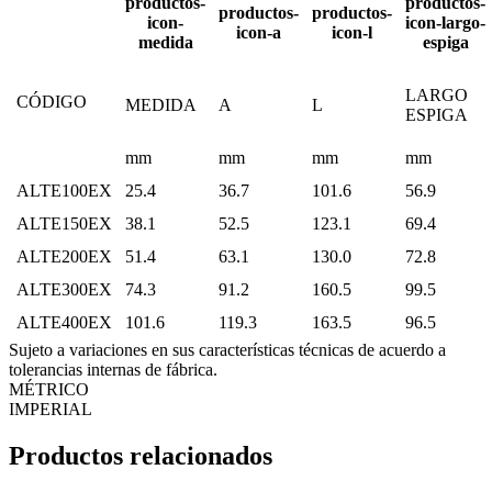
LARGO
CÓDIGO
MEDIDA
A
L
ESPIGA
mm
mm
mm
mm
ALTE100EX
25.4
36.7
101.6
56.9
ALTE150EX
38.1
52.5
123.1
69.4
ALTE200EX
51.4
63.1
130.0
72.8
ALTE300EX
74.3
91.2
160.5
99.5
ALTE400EX
101.6
119.3
163.5
96.5
Sujeto a variaciones en sus características técnicas de acuerdo a
tolerancias internas de fábrica.
MÉTRICO
IMPERIAL
Productos relacionados