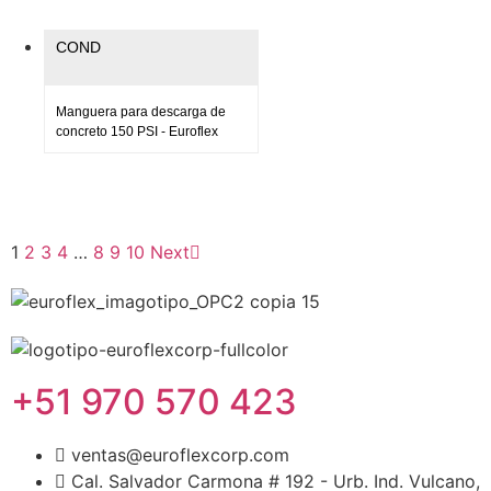
COND
Manguera para descarga de
concreto 150 PSI - Euroflex
1
2
3
4
…
8
9
10
Next
+51 970 570 423
ventas@euroflexcorp.com
Cal. Salvador Carmona # 192 - Urb. Ind. Vulcano,