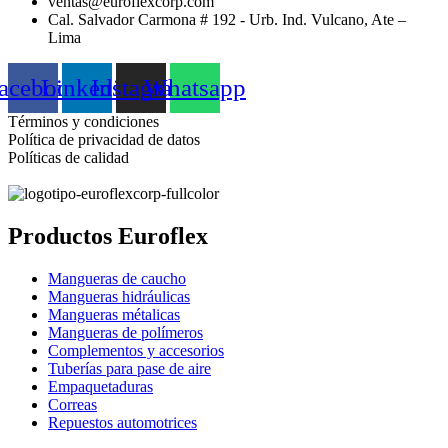
ventas@euroflexcorp.com
Cal. Salvador Carmona # 192 - Urb. Ind. Vulcano, Ate –
Lima
acebook
Linkedin
Instagram
Whatsapp
Términos y condiciones
Política de privacidad de datos
Políticas de calidad
Productos Euroflex
Mangueras de caucho
Mangueras hidráulicas
Mangueras métalicas
Mangueras de polímeros
Complementos y accesorios
Tuberías para pase de aire
Empaquetaduras
Correas
Repuestos automotrices