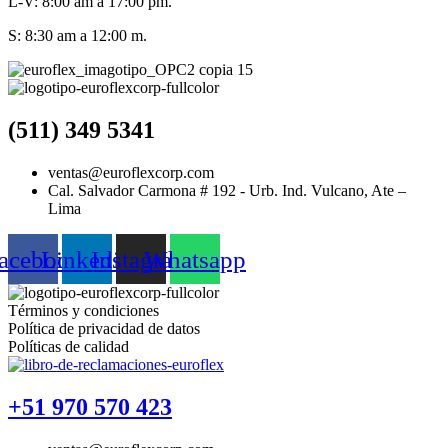
L-V: 8:00 am a 17:00 pm.
S: 8:30 am a 12:00 m.
(511) 349 5341
ventas@euroflexcorp.com
Cal. Salvador Carmona # 192 - Urb. Ind. Vulcano, Ate –
Lima
acebook
Linkedin
Instagram
Whatsapp
Términos y condiciones
Política de privacidad de datos
Políticas de calidad
+51 970 570 423