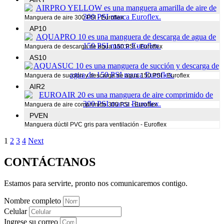
Manguera de aire 300 PSI - Euroflex
AP10
Manguera de descarga de agua 150 PSI - Euroflex
AS10
Manguera de succión y descarga de agua 150 PSI - Euroflex
AIR2
Manguera de aire comprimido 300 PSI - Euroflex
PVEN
Manguera dúctil PVC gris para ventilación - Euroflex
1
2
3
4
Next
CONTÁCTANOS
Estamos para servirte, pronto nos comunicaremos contigo.
Nombre completo
Celular
Ingrese su correo